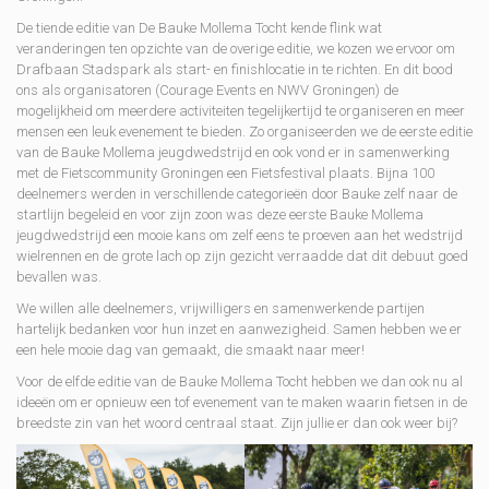
De tiende editie van De Bauke Mollema Tocht kende flink wat
veranderingen ten opzichte van de overige editie, we kozen we ervoor om
Drafbaan Stadspark als start- en finishlocatie in te richten. En dit bood
ons als organisatoren (Courage Events en NWV Groningen) de
mogelijkheid om meerdere activiteiten tegelijkertijd te organiseren en meer
mensen een leuk evenement te bieden. Zo organiseerden we de eerste editie
van de Bauke Mollema jeugdwedstrijd en ook vond er in samenwerking
met de Fietscommunity Groningen een Fietsfestival plaats. Bijna 100
deelnemers werden in verschillende categorieën door Bauke zelf naar de
startlijn begeleid en voor zijn zoon was deze eerste Bauke Mollema
jeugdwedstrijd een mooie kans om zelf eens te proeven aan het wedstrijd
wielrennen en de grote lach op zijn gezicht verraadde dat dit debuut goed
bevallen was.
We willen alle deelnemers, vrijwilligers en samenwerkende partijen
hartelijk bedanken voor hun inzet en aanwezigheid. Samen hebben we er
een hele mooie dag van gemaakt, die smaakt naar meer!
Voor de elfde editie van de Bauke Mollema Tocht hebben we dan ook nu al
ideeën om er opnieuw een tof evenement van te maken waarin fietsen in de
breedste zin van het woord centraal staat. Zijn jullie er dan ook weer bij?