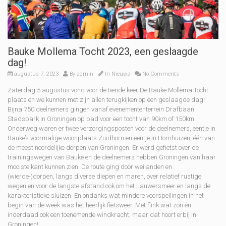
Bauke Mollema Tocht 2023, een geslaagde
dag!
augustus 7, 2023
By
admin
In
Nieuws
No Comments
Zaterdag 5 augustus vond voor de tiende keer De Bauke Mollema Tocht
plaats en we kunnen met zijn allen terugkijken op een geslaagde dag!
Bijna 750 deelnemers gingen vanaf evenemententerrein Drafbaan
Stadspark in Groningen op pad voor een tocht van 90km of 150km.
Onderweg waren er twee verzorgingsposten voor de deelnemers, eentje in
Bauke’s voormalige woonplaats Zuidhorn en eentje in Hornhuizen, één van
de meest noordelijke dorpen van Groningen. Er werd gefietst over de
trainingswegen van Bauke en de deelnemers hebben Groningen van haar
mooiste kant kunnen zien. De route ging door weilanden en
(wierde-)dorpen, langs diverse diepen en maren, over relatief rustige
wegen en voor de langste afstand ook om het Lauwersmeer en langs de
karakteristieke sluizen. En ondanks wat mindere voorspellingen in het
begin van de week was het heerlijk fietsweer. Met flink wat zon én
inderdaad ook een toenemende windkracht, maar dat hoort erbij in
Groningen!