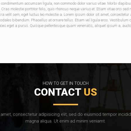
onec condimentum accumsan ligula, non commodo dolor varius vitae. Morbi dapib
. Cras molestie porttitor felis, quis rhoncus neque varius et. Etiam vitae orci sed
tra velit sem, eget luctus leo molestie a. Lorem ipsum dolor sit amet, consectet
les bibendum. Phasellus at ornare tellus. Etiam vel ligula eros. Vestibulum dic
ices eget a purus. Quisque pellentesque quam venenatis, aliquet ipsum a, auctor 
HOW TO GET IN TOUCH
CONTACT
US
amet, consectetur adipisicing elit, sed do eiusmod tempor incidid
magna aliqua. Ut enim ad minim veniamt.