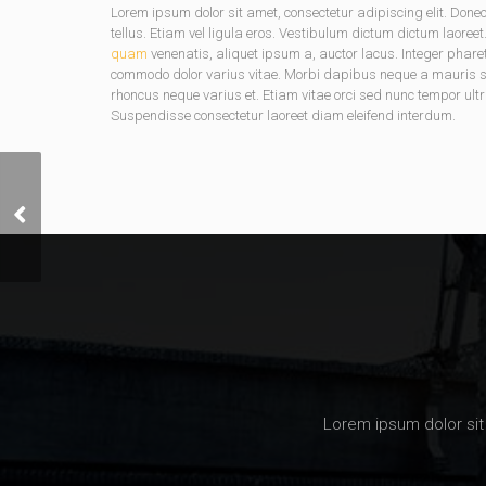
Lorem ipsum dolor sit amet, consectetur adipiscing elit. D
tellus. Etiam vel ligula eros. Vestibulum dictum dictum laoreet
quam
venenatis, aliquet ipsum a, auctor lacus. Integer phare
commodo dolor varius vitae. Morbi dapibus neque a mauris soda
rhoncus neque varius et. Etiam vitae orci sed nunc tempor ultr
Suspendisse consectetur laoreet diam eleifend interdum.
Country Corner Setting
Lorem ipsum dolor sit 