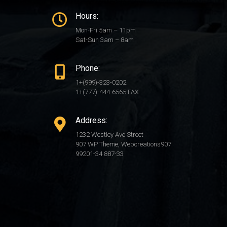
Hours:
Mon-Fri 5am – 11pm
Sat-Sun 3am – 8am
Phone:
1+(999)-323-0202
1+(777)-444-6565 FAX
Address:
1232 Westley Ave Street
907 WP Theme, Webcreations907
99201-34 887-33