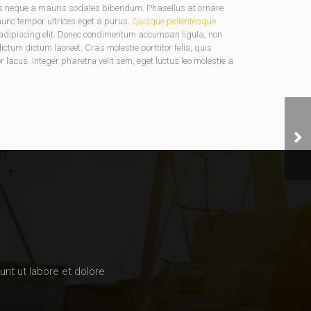
us neque a mauris sodales bibendum. Phasellus at ornare
 nunc tempor ultrices eget a purus.
Quisque pellentesque
ur adipiscing elit. Donec condimentum accumsan ligula, non
tum dictum laoreet. Cras molestie porttitor felis, quis
lacus. Integer pharetra velit sem, eget luctus leo molestie a.
unt ut labore et dolore