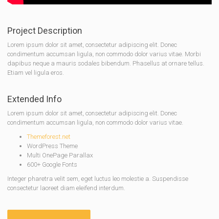
Project Description
Lorem ipsum dolor sit amet, consectetur adipiscing elit. Donec
condimentum accumsan ligula, non commodo dolor varius vitae. Morbi
dapibus neque a mauris sodales bibendum. Phasellus at ornare tellus.
Etiam vel ligula eros.
Extended Info
Lorem ipsum dolor sit amet, consectetur adipiscing elit. Donec
condimentum accumsan ligula, non commodo dolor varius vitae.
Themeforest.net
WordPress Theme
Multi OnePage Parallax
600+ Google Fonts
Integer pharetra velit sem, eget luctus leo molestie a. Suspendisse
consectetur laoreet diam eleifend interdum.