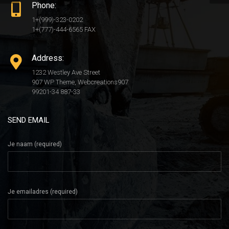
Phone:
1+(999)-323-0202
1+(777)-444-6565 FAX
Address:
1232 Westley Ave Street
907 WP Theme, Webcreations907
99201-34 887-33
SEND EMAIL
Je naam (required)
Je emailadres (required)