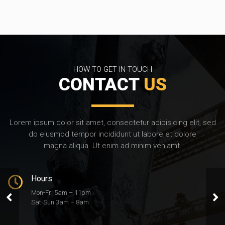
HOW TO GET IN TOUCH
CONTACT
US
Lorem ipsum dolor sit amet, consectetur adipisicing elit, sed
do eiusmod tempor incididunt ut labore et dolore
magna aliqua. Ut enim ad minim veniamt.
Hours:
Mon-Fri 5am – 11pm
The Landers Resident
Sat-Sun 3am – 8am