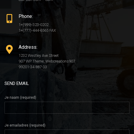
Phone:
1+(999)-323-0202
1+(777)-444-6565 FAX
Address:
1232 Westley Ave Street
907 WP Theme, Webcreations907
99201-34 887-33
SEND EMAIL
Je naam (required)
Je emailadres (required)