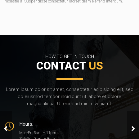
molestie a. Suspendisse consectetur laoreet diam eleifend interdum.
HOW TO GET IN TOUCH
CONTACT
US
Lorem ipsum dolor sit amet, consectetur adipisicing elit, sed
do eiusmod tempor incididunt ut labore et dolore
magna aliqua. Ut enim ad minim veniamt.
Hours:
Tom’s Bed & Breakfast
Mon-Fri 5am – 11pm
Sat-Sun 3am – 8am